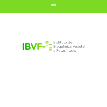
Inmaculada Couso
Liáñez