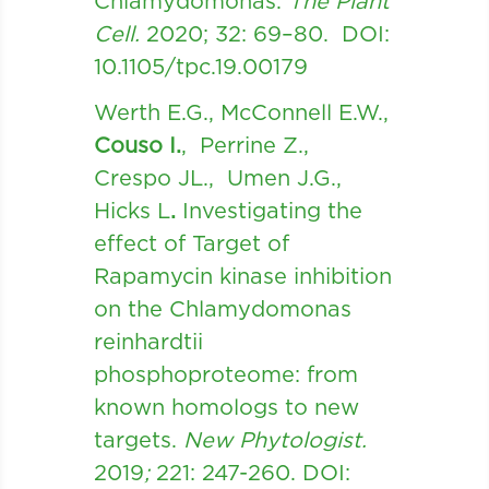
Chlamydomonas.
The Plant
Cell.
2020; 32: 69–80. DOI:
10.1105/tpc.19.00179
Werth E.G., McConnell E.W.,
Couso I.
, Perrine Z.,
Crespo JL., Umen J.G.,
Hicks L
.
Investigating the
effect of Target of
Rapamycin kinase inhibition
on the Chlamydomonas
reinhardtii
phosphoproteome: from
known homologs to new
targets.
New Phytologist.
2019
;
221: 247-260. DOI: