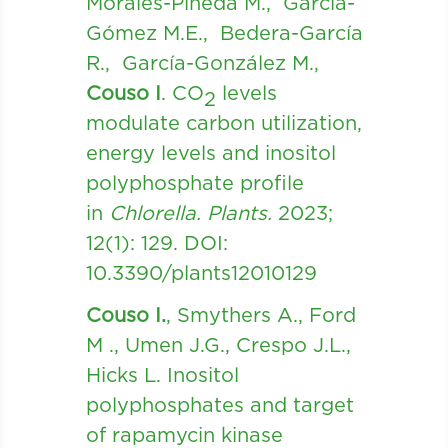
Morales-Pineda M., García-
Gómez M.E., Bedera-García
R., García-González M.,
Couso I
. CO
levels
2
modulate carbon utilization,
energy levels and inositol
polyphosphate profile
in
Chlorella.
Plants.
2023;
12(1): 129. DOI:
10.3390/plants12010129
Couso I.
, Smythers A., Ford
M ., Umen J.G., Crespo J.L.,
Hicks L. Inositol
polyphosphates and target
of rapamycin kinase