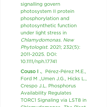
signalling govern
photosystem II protein
phosphorylation and
photosynthetic function
under light stress in
Chlamydomonas. New
Phytologist
. 2021; 232(5):
2011-2025. DOI:
10.1111/nph.17741
Couso I .
, Pérez-Pérez M.E.,
Ford M .,Umen J.G., Hicks L.,
Crespo J.L. Phosphorus
Availability Regulates
TORC1 Signaling via LST8 in