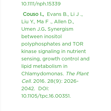
10.1111/nph.15339
Couso I.,
Evans B., Li J .,
Liu Y., Ma F ., Allen D.,
Umen J.G
.
Synergism
between inositol
polyphosphates and TOR
kinase signaling in nutrient
sensing, growth control and
lipid metabolism in
Chlamydomonas.
The Plant
Cell.
2016
.
28(9): 2026-
2042. DOI:
10.1105/tpc.16.00351.