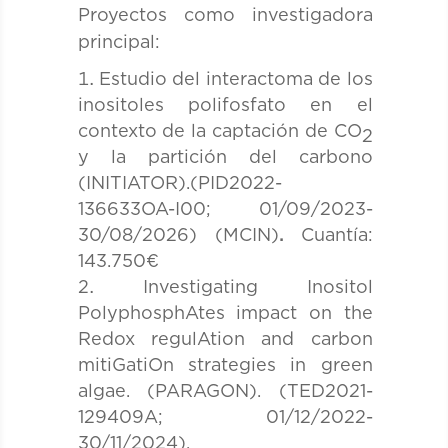
Proyectos como investigadora
principal:
Estudio del interactoma de los
inositoles polifosfato en el
contexto de la captación de CO
2
y la partición del carbono
(INITIATOR).(PID2022-
136633OA-I00; 01/09/2023-
30/08/2026) (MCIN)
.
Cuantía:
143.750€
Investigating Inositol
PolyphosphAtes impact on the
Redox regulAtion and carbon
mitiGatiOn strategies in green
algae. (PARAGON). (TED2021-
129409A; 01/12/2022-
30/11/2024).