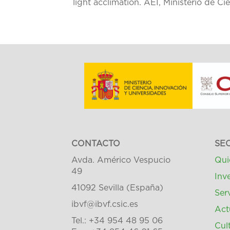
light acclimation. AEI, Ministerio de Ci
CONTACTO
SE
Avda. Américo Vespucio
Qui
49
Inv
41092 Sevilla (España)
Ser
ibvf@ibvf.csic.es
Act
Tel.: +34 954 48 95 06
Cult